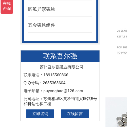
圆弧异形磁铁
五金磁铁组件
联系吾尔强
苏州吾尔强磁业有限公司
联系电话：18915560866
Q Q号码：2685368604
电子邮箱：puyongbao@126.com
公司地址：苏州相城区黄桥街道兴旺路5号
和科达七栋二楼
立即咨询
在线留言