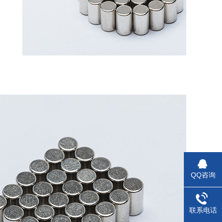
QQ咨询
联系电话