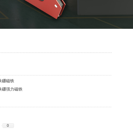
铁硼磁铁
铁硼强力磁铁
0