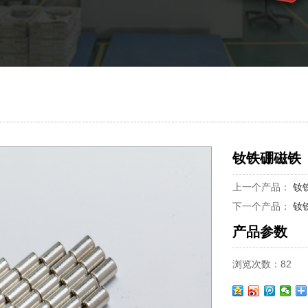
钕铁硼磁铁
上一个产品：
钕
下一个产品：
钕
产品参数
浏览次数：82