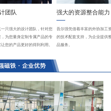
计团队
强大的资源整合能力
这一只强大的设计团队，针对您
吾尔强凭借着丰富的外协加工
求，为您量身定制专属产品的专
的技术配套支持，为企业提供
案让您的产品更好的得到利用。
品服务。