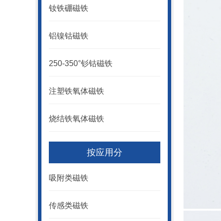
钕铁硼磁铁
铝镍钴磁铁
250-350°钐钴磁铁
注塑铁氧体磁铁
烧结铁氧体磁铁
按应用分
吸附类磁铁
传感类磁铁