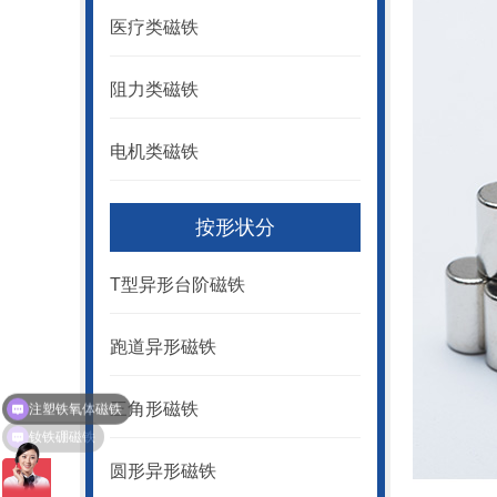
医疗类磁铁
阻力类磁铁
电机类磁铁
按形状分
T型异形台阶磁铁
跑道异形磁铁
三角形磁铁
钕铁硼磁铁
圆形异形磁铁