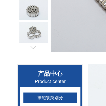
产品中心
Product center
按磁铁类别分